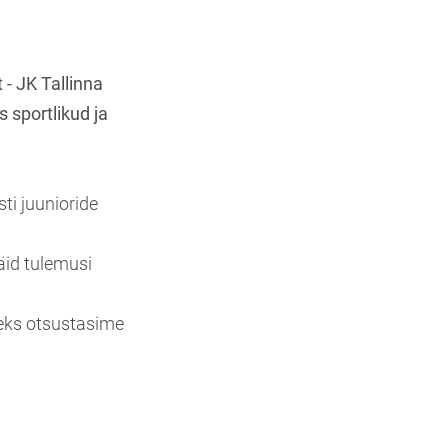
 - JK Tallinna
 sportlikud ja
ti juunioride
äid tulemusi
teks otsustasime