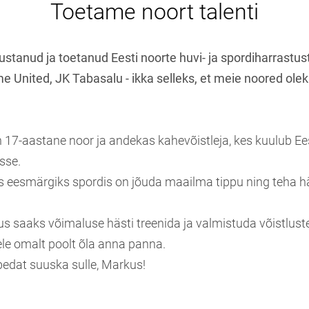
Toetame noort talenti
stanud ja toetanud Eesti noorte huvi- ja spordiharrastust
 United, JK Tabasalu - ikka selleks, et meie noored oleks
17-aastane noor ja andekas kahevõistleja, kes kuulub Ees
sse.
eesmärgiks spordis on jõuda maailma tippu ning teha h
kus saaks võimaluse hästi treenida ja valmistuda võistlus
le omalt poolt õla anna panna.
ibedat suuska sulle, Markus!