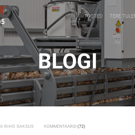
TOOTED
TERE TUL
05
BLOGI
20
RIHO SAKSUS
KOMMENTAARID
(72)