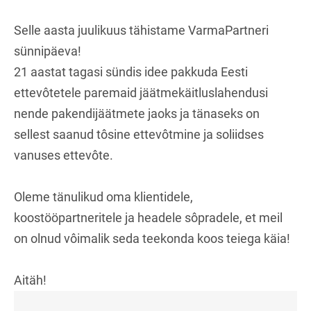
Selle aasta juulikuus tähistame VarmaPartneri
sünnipäeva!
21 aastat tagasi sündis idee pakkuda Eesti
ettevôtetele paremaid jäätmekäitluslahendusi
nende pakendijäätmete jaoks ja tänaseks on
sellest saanud tôsine ettevôtmine ja soliidses
vanuses ettevôte.
Oleme tänulikud oma klientidele,
koostööpartneritele ja headele sôpradele, et meil
on olnud vôimalik seda teekonda koos teiega käia!
Aitäh!