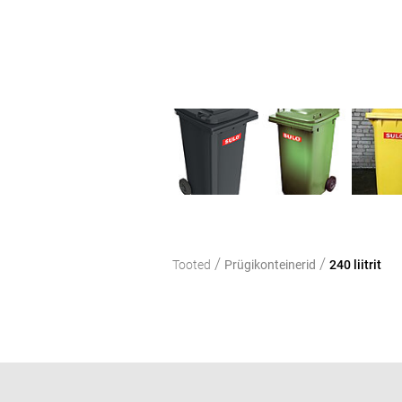
/
/
Tooted
Prügikonteinerid
240 liitrit