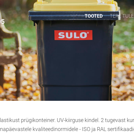
TOOTED
TERE TUL
05
astikust prügikonteiner. UV-kiirguse kindel. 2 tugevast ku
napäevastele kvaliteedinormidele - ISO ja RAL sertifikaad