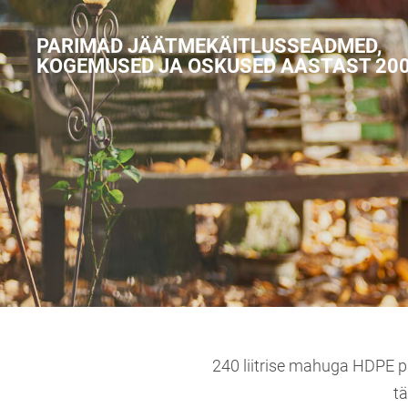
PARIMAD JÄÄTMEKÄITLUSSEADMED,
KOGEMUSED JA OSKUSED AASTAST 20
240 liitrise mahuga HDPE pl
tä