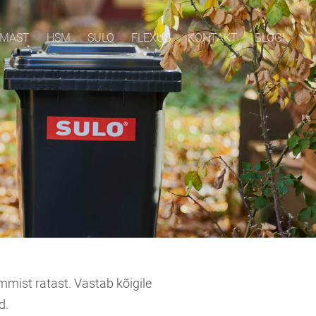
EMAST
HSM
SULO
FLEXUS
KONTAKT
BLOGI
mmist ratast. Vastab kõigile
id.